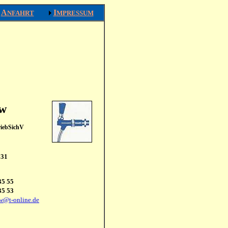
A
I
NFAHRT
MPRESSUM
ow
riebSichV
 31
35 55
35 53
w@t-online.de