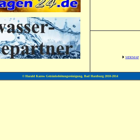
SIDEMAP
© Harald Karow Getränkeleitungsreinigung, Bad Harzburg 2010-2014
g, Goslar, Vienenburg, Ilsenburg, Niedersachen, Hochharz, Oberharz, Clausthal-Zellerfeld, Seesen, Oker, Langelsheim, Altenau, Braunlage, Torfhaus, Bierleitung, Bierleitungsreinigung, Reinigungsgerätebau, C u. M
andel, Schankanlagenfachbetrieb, durchlaufkühler, durchlaufkühlung, Bierdurchlaufkühler, bierdurchlaufkühlung, getränkeleitungsreiniger, getränkeleitungsreinigung, zapfanlagenshop, getränketechnik, biertechnik