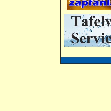
Getränkeleitung, Getränkeleitungen, Bierleitungsreinigung, Schankanlagenreinigung, Getränkefachwart, Befähigte Person nach BetriebSichV, Getränkeleitungsreinigung, Wartung, Reinigung, Gastro, Bad Harzbur
zapfanlage24, zapfanlagen24, bier, bierleitung, bierleitungsreiniger, bierleitungsreinigung, bierzapfanlage, bierzapfanlagen, schankanlage, schankanlagenh