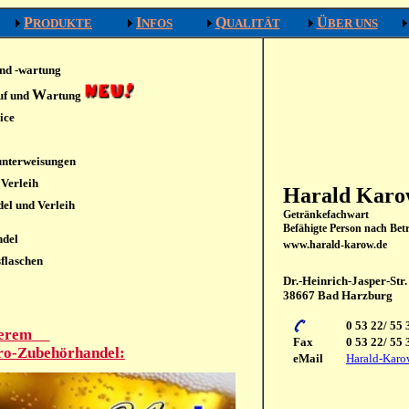
P
I
Q
Ü
RODUKTE
NFOS
UALITÄT
BER UNS
und -wartung
W
uf und
artung
ice
unterweisungen
Verleih
Harald Kar
el und Verleih
Getränkefachwart
Befähigte Person nach Bet
ndel
www.harald-karow.de
sflaschen
Dr.-Heinrich-Jasper-Str.
38667 Bad Harzburg
0 53 22/ 55 
serem
Fax
0 53 22/ 55 
ro-Zubehörhandel:
eMail
Harald-Karo