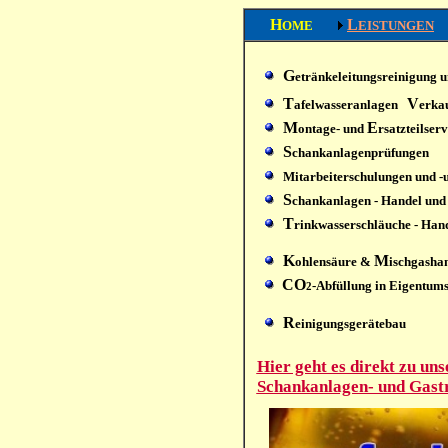
H
L
OME
EISTUNGEN
G
etränkeleitungsreinigung 
T
V
afelwasseranlagen
erka
M
E
ontage- und
rsatzteilserv
S
chankanlagenprüfungen
Mitarbeiterschulungen und -
S
chankanlagen - Handel und 
T
rinkwasserschläuche - Hand
K
M
ohlensäure &
ischgasha
CO
-Abfüllung in Eigentum
2
R
einigungsgerätebau
Hier geht es direkt zu un
Schankanlagen- und Gast